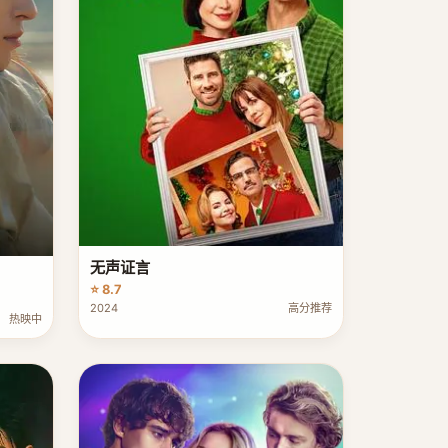
无声证言
⭐ 8.7
2024
高分推荐
热映中