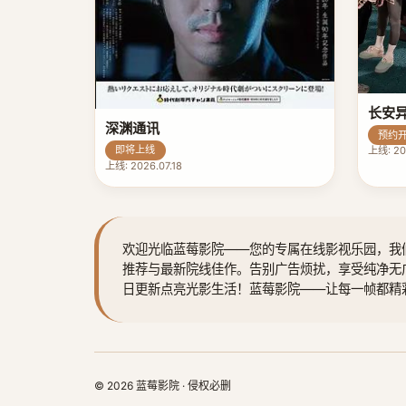
长安
深渊通讯
预约
即将上线
上线: 20
上线: 2026.07.18
欢迎光临蓝莓影院——您的专属在线影视乐园，我
推荐与最新院线佳作。告别广告烦扰，享受纯净无
日更新点亮光影生活！蓝莓影院——让每一帧都精
© 2026 蓝莓影院 · 侵权必删