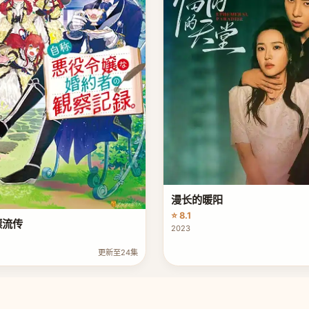
漫长的暖阳
⭐ 8.1
漂流传
2023
更新至24集