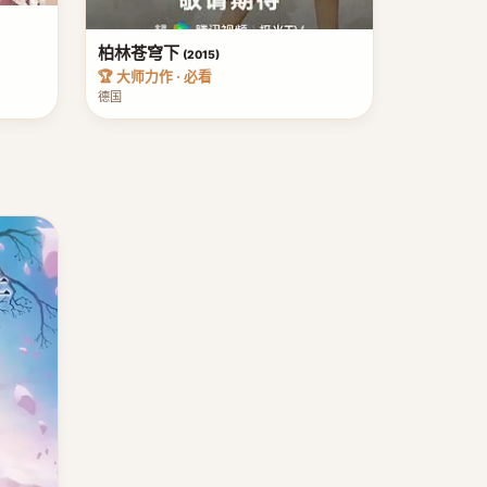
柏林苍穹下
(2015)
🏆 大师力作 · 必看
德国