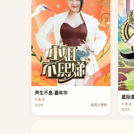
声生不息·嘉年华
星际
⭐ 8.3
⭐ 9.4
2026
每周六更新
2025