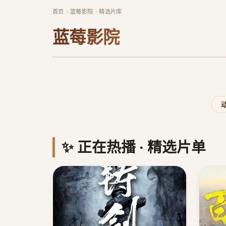
首页
蓝莓影院
精选片库
蓝莓影院
‹
✨ 正在热播 · 精选片单