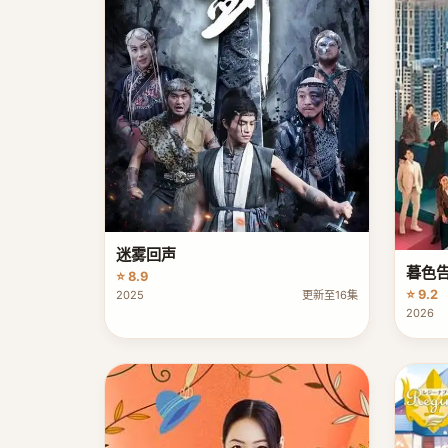
迷雾回声
暮色
⭐ 8.9
⭐ 9.2
2025
更新至16集
2026