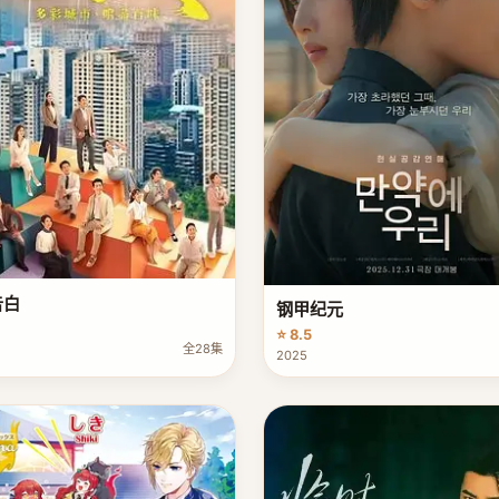
告白
钢甲纪元
⭐ 8.5
全28集
2025