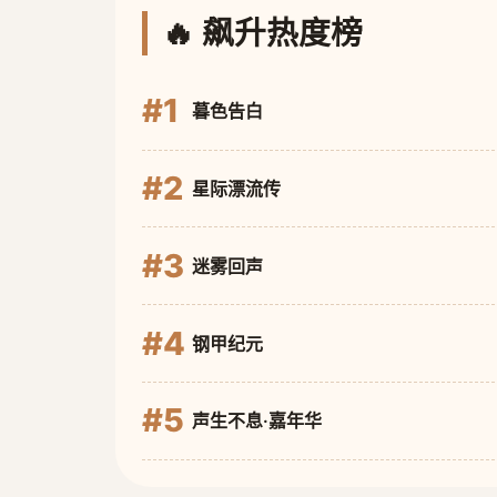
🔥 飙升热度榜
#1
暮色告白
#2
星际漂流传
#3
迷雾回声
#4
钢甲纪元
#5
声生不息·嘉年华