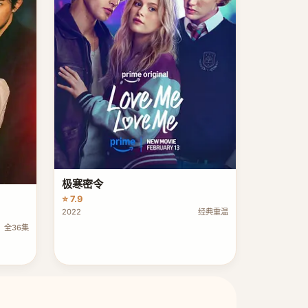
极寒密令
⭐ 7.9
2022
经典重温
全36集