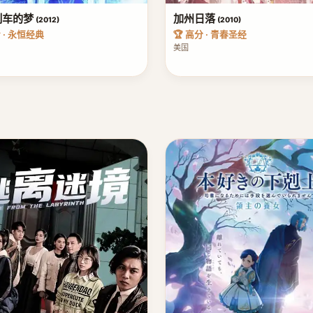
列车的梦
加州日落
(2012)
(2010)
看 · 永恒经典
🏆 高分 · 青春圣经
美国