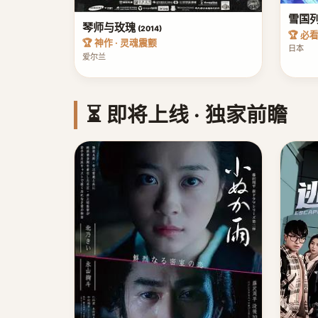
雪国
琴师与玫瑰
(2014)
🏆 必
🏆 神作 · 灵魂震颤
日本
爱尔兰
⏳ 即将上线 · 独家前瞻