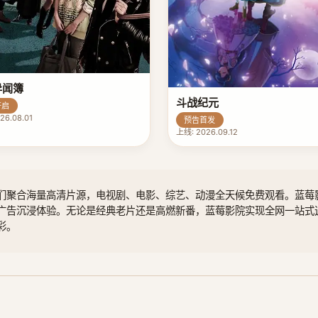
异闻簿
斗战纪元
开启
26.08.01
预告首发
上线: 2026.09.12
们聚合海量高清片源，电视剧、电影、综艺、动漫全天候免费观看。蓝莓
广告沉浸体验。无论是经典老片还是高燃新番，蓝莓影院实现全网一站式
彩。